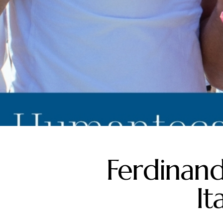
Ferdinan
It