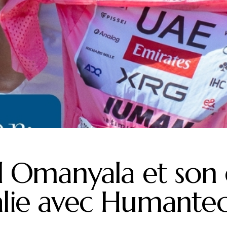
d Omanyala et son 
alie avec Humante