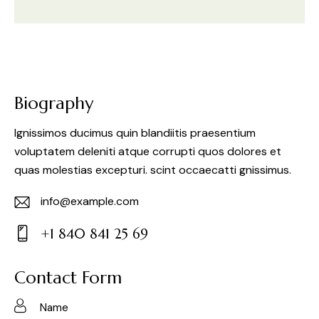
Biography
Ignissimos ducimus quin blandiitis praesentium
voluptatem deleniti atque corrupti quos dolores et
quas molestias excepturi. scint occaecatti gnissimus.
info@example.com
E-
+1 840 841 25 69
m
Ph
ail:
on
Contact Form
e: