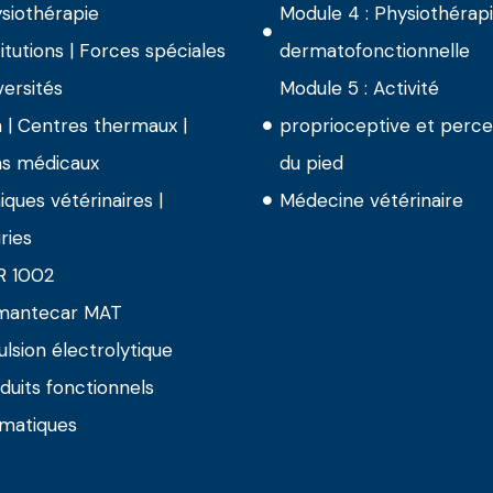
siothérapie
Module 4 : Physiothérap
titutions | Forces spéciales
dermatofonctionnelle
versités
Module 5 : Activité
 | Centres thermaux |
proprioceptive et perce
s médicaux
du pied
niques vétérinaires |
Médecine vétérinaire
ries
R 1002
mantecar MAT
lsion électrolytique
duits fonctionnels
matiques