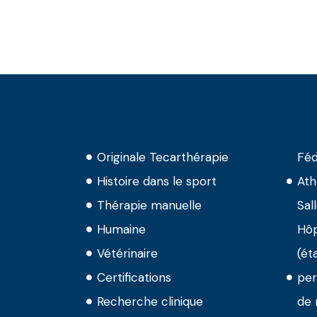
Originale Tecarthérapie
Féd
Histoire dans le sport
Ath
Thérapie manuelle
Sal
Humaine
Hôp
Vétérinaire
(ét
Certifications
per
Recherche clinique
de 