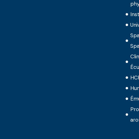
phy
Ins
Uni
Spa
Spa
Cli
Écu
HC
Hu
Ému
Pro
aro