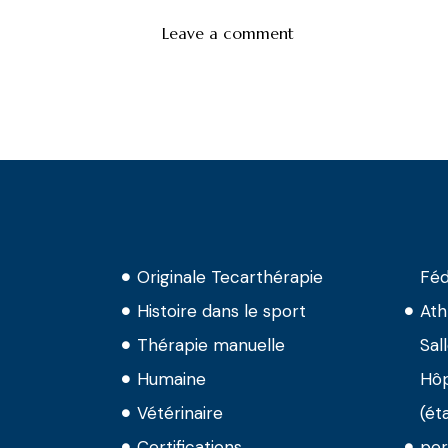
Originale Tecarthérapie
Féd
Histoire dans le sport
Ath
Thérapie manuelle
Sal
Humaine
Hôp
Vétérinaire
(ét
Certifications
per