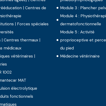
rééducation | Centres de
Module 3 : Plancher pelv
siothérapie
Module 4 : Physiothérap
titutions | Forces spéciales
dermatofonctionnelle
versités
Module 5 : Activité
 | Centres thermaux |
proprioceptive et perce
s médicaux
du pied
niques vétérinaires |
Médecine vétérinaire
ries
R 1002
mantecar MAT
lsion électrolytique
duits fonctionnels
matiques