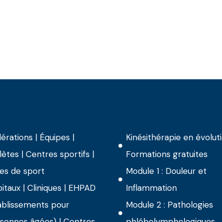
érations | Équipes |
Kinésithérapie en évolut
lètes | Centres sportifs |
Formations gratuites
les de sport
Module 1 : Douleur et
itaux | Cliniques | EHPAD
Inflammation
ablissements pour
Module 2 : Pathologies
sonnes âgées) | Centres
phlébolymphologiques