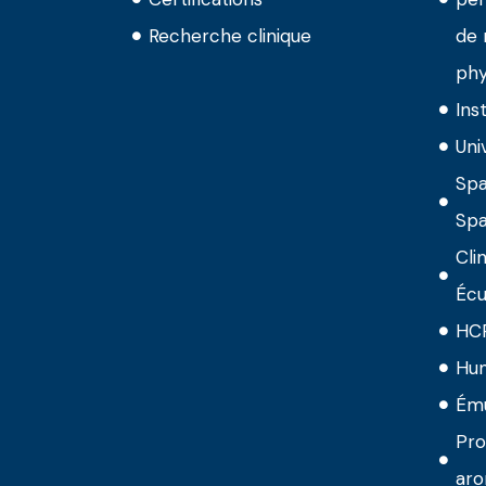
Recherche clinique
de 
phy
Ins
Uni
Spa
Spa
Cli
Écu
HC
Hu
Ému
Pro
aro